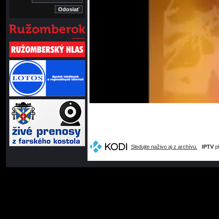
Sledujte naživo aj z archívu.
IPTV
pl