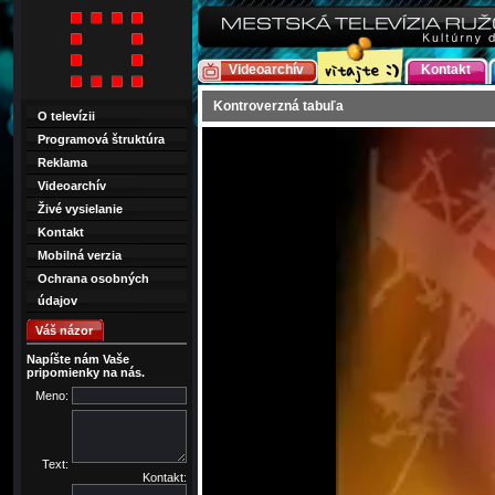
Videoarchív
Kontakt
Kontroverzná tabuľa
O televízii
Programová štruktúra
Reklama
Videoarchív
Živé vysielanie
Kontakt
Mobilná verzia
Ochrana osobných
údajov
Váš názor
Napíšte nám Vaše
pripomienky na nás.
Meno:
Text:
Kontakt: