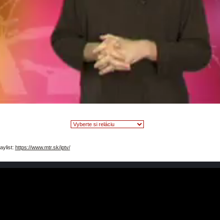
video
aylist:
https://www.mtr.sk/iptv/