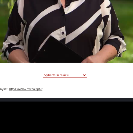
video
aylist:
https://www.mtr.sk/iptv/