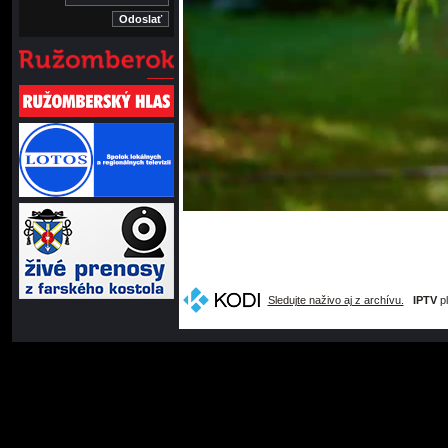
Sledujte naživo aj z archívu.
IPTV
pl