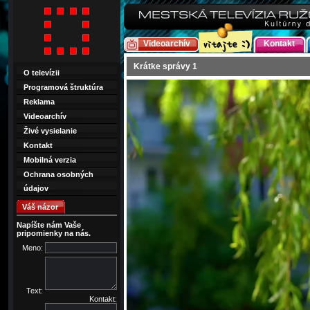
Videoarchív
Kontakt
Krátke správy 1
O televízii
Programová štruktúra
Reklama
Videoarchív
Živé vysielanie
Kontakt
Mobilná verzia
Ochrana osobných
údajov
Váš názor
Napíšte nám Vaše
pripomienky na nás.
Meno:
Text:
Kontakt: