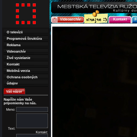
Videoarchív
Kontakt
F
O televízii
Programová štruktúra
Reklama
Videoarchív
Živé vysielanie
Kontakt
Mobilná verzia
Ochrana osobných
údajov
Váš názor
Napíšte nám Vaše
pripomienky na nás.
Meno:
Text:
Kontakt: