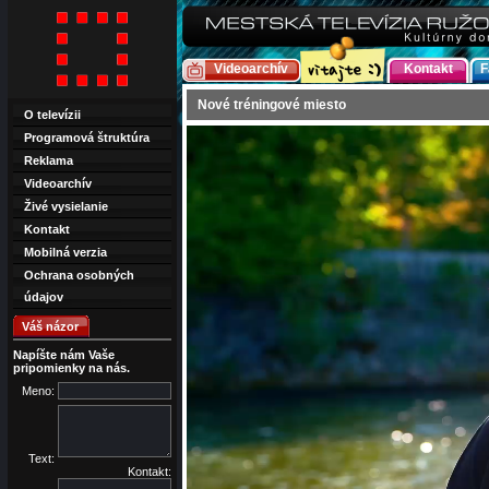
Videoarchív
Kontakt
F
Nové tréningové miesto
O televízii
Programová štruktúra
Reklama
Videoarchív
Živé vysielanie
Kontakt
Mobilná verzia
Ochrana osobných
údajov
Váš názor
Napíšte nám Vaše
pripomienky na nás.
Meno:
Text:
Kontakt: