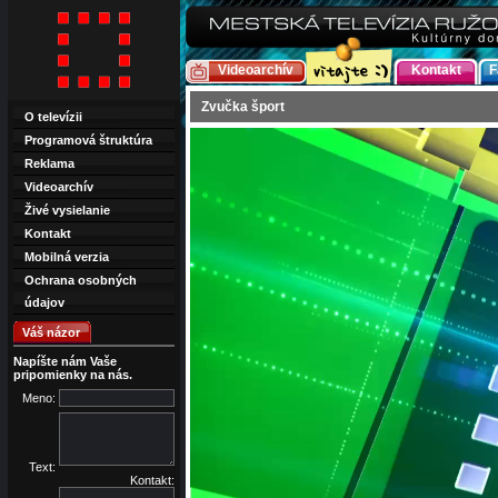
Videoarchív
Kontakt
F
Zvučka šport
O televízii
Programová štruktúra
Reklama
Videoarchív
Živé vysielanie
Kontakt
Mobilná verzia
Ochrana osobných
údajov
Váš názor
Napíšte nám Vaše
pripomienky na nás.
Meno:
Text:
Kontakt: