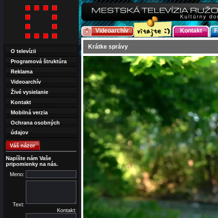
Videoarchív
Kontakt
F
Krátke správy
O televízii
Programová štruktúra
Reklama
Videoarchív
Živé vysielanie
Kontakt
Mobilná verzia
Ochrana osobných
údajov
Váš názor
Napíšte nám Vaše
pripomienky na nás.
Meno:
Text:
Kontakt: