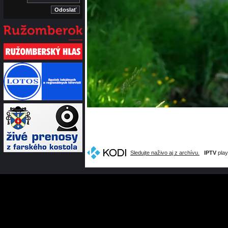
Sledujte naživo aj z archívu.
IPTV
play