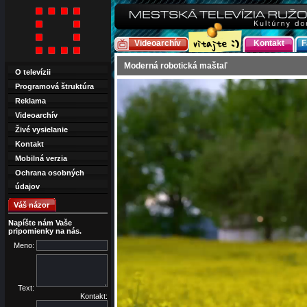
Videoarchív
Kontakt
F
Moderná robotická maštaľ
O televízii
Programová štruktúra
Reklama
Videoarchív
Živé vysielanie
Kontakt
Mobilná verzia
Ochrana osobných
údajov
Váš názor
Napíšte nám Vaše
pripomienky na nás.
Meno:
Text:
Kontakt: