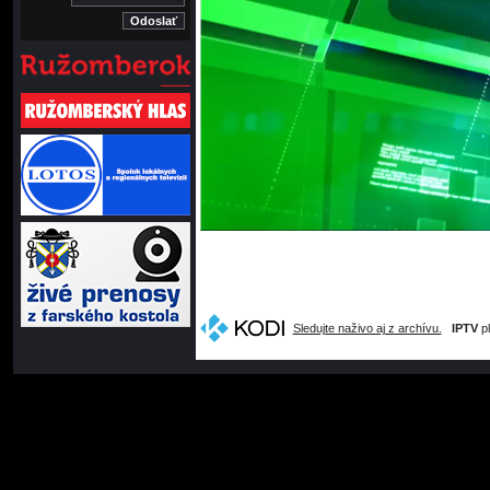
Sledujte naživo aj z archívu.
IPTV
pl