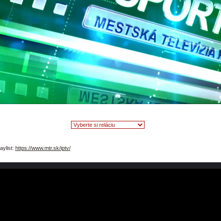
video
aylist:
https://www.mtr.sk/iptv/