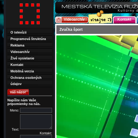
Videoarchív
Kontakt
Zvučka šport
O televízii
Programová štruktúra
Reklama
Videoarchív
Živé vysielanie
Kontakt
Mobilná verzia
Ochrana osobných
údajov
Váš názor
Napíšte nám Vaše
pripomienky na nás.
Meno:
Text:
Kontakt: