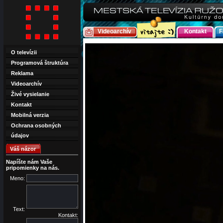
Videoarchív
Kontakt
F
O televízii
Programová štruktúra
Reklama
Videoarchív
Živé vysielanie
Kontakt
Mobilná verzia
Ochrana osobných
údajov
Váš názor
Napíšte nám Vaše
pripomienky na nás.
Meno:
Text:
Kontakt: