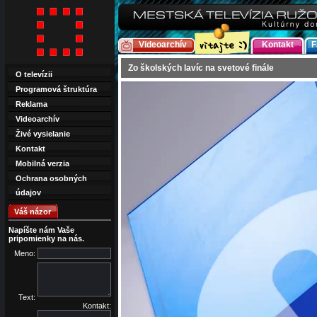
Videoarchív
Kontakt
F
Zo školských lavíc na svetové finále
O televízii
Programová štruktúra
Reklama
Videoarchív
Živé vysielanie
Kontakt
Mobilná verzia
Ochrana osobných
údajov
Váš názor
Napíšte nám Vaše
pripomienky na nás.
Meno:
Text:
Kontakt: