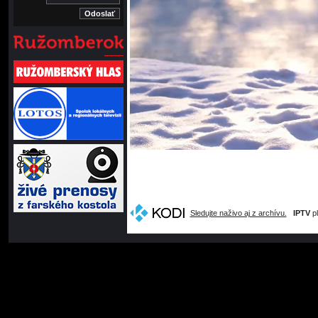
Sledujte naživo aj z archívu.
IPTV
pl