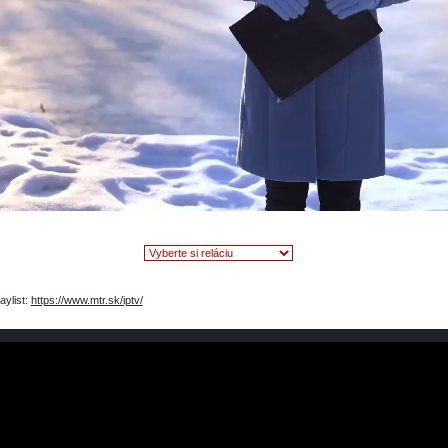
video
aylist:
https://www.mtr.sk/iptv/