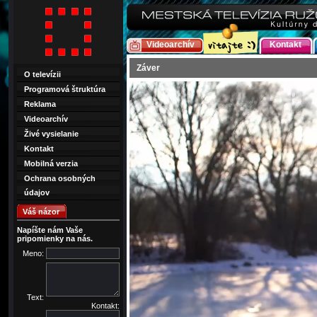
Videoarchív
Kontakt
Záver
O televízii
Programová štruktúra
Reklama
Videoarchív
Živé vysielanie
Kontakt
Mobilná verzia
Ochrana osobných
údajov
Váš názor
Napíšte nám Vaše
pripomienky na nás.
Meno:
Text:
Kontakt: