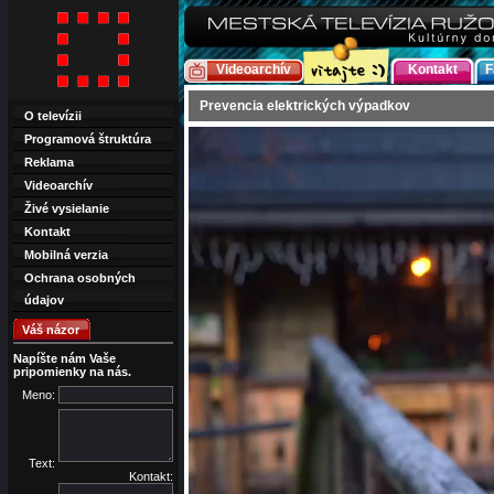
Videoarchív
Kontakt
F
Prevencia elektrických výpadkov
O televízii
Programová štruktúra
Reklama
Videoarchív
Živé vysielanie
Kontakt
Mobilná verzia
Ochrana osobných
údajov
Váš názor
Napíšte nám Vaše
pripomienky na nás.
Meno:
Text:
Kontakt: