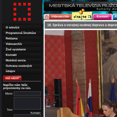
Videoarchív
Kontakt
F
18. Správa o verejnej osobnej doprave a dopra
O televízii
Programová štruktúra
Reklama
Videoarchív
Živé vysielanie
Kontakt
Mobilná verzia
Ochrana osobných
údajov
Váš názor
Napíšte nám Vaše
pripomienky na nás.
Meno:
Text:
Kontakt: