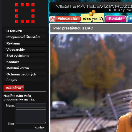
Videoarchív
Kontakt
F
Pred prestávkou s DAC
O televízii
Programová štruktúra
Reklama
Videoarchív
Živé vysielanie
Kontakt
Mobilná verzia
Ochrana osobných
údajov
Váš názor
Napíšte nám Vaše
pripomienky na nás.
Meno:
Text:
Kontakt: