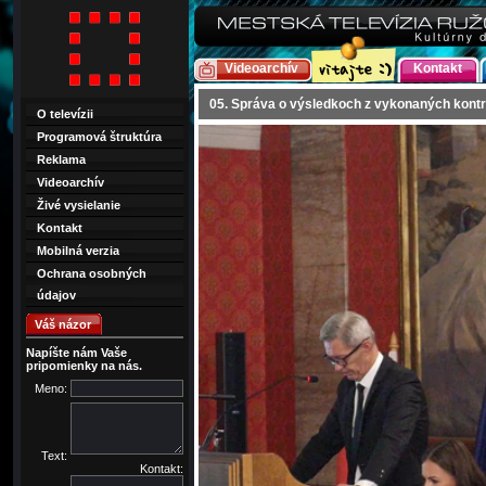
Videoarchív
Kontakt
05. Správa o výsledkoch z vykonaných kontr
O televízii
Programová štruktúra
Reklama
Videoarchív
Živé vysielanie
Kontakt
Mobilná verzia
Ochrana osobných
údajov
Váš názor
Napíšte nám Vaše
pripomienky na nás.
Meno:
Text:
Kontakt: