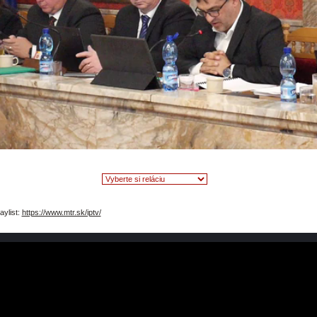
video
aylist:
https://www.mtr.sk/iptv/