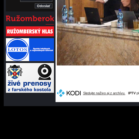
Sledujte naživo aj z archívu.
IPTV
pl