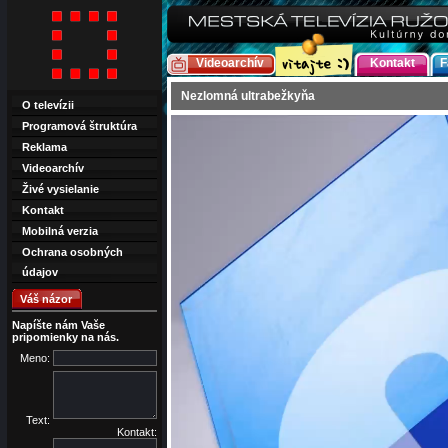
Videoarchív
Kontakt
F
Nezlomná ultrabežkyňa
O televízii
Programová štruktúra
Reklama
Videoarchív
Živé vysielanie
Kontakt
Mobilná verzia
Ochrana osobných
údajov
Váš názor
Napíšte nám Vaše
pripomienky na nás.
Meno:
Text:
Kontakt: