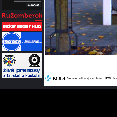
Sledujte naživo aj z archívu.
IPTV
play