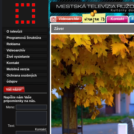
Videoarchív
Kontakt
F
Záver
O televízii
Programová štruktúra
Reklama
Videoarchív
Živé vysielanie
Kontakt
Mobilná verzia
Ochrana osobných
údajov
Váš názor
Napíšte nám Vaše
pripomienky na nás.
Meno:
Text:
Kontakt: