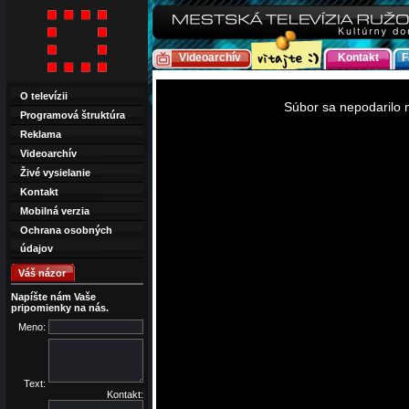
Videoarchív
Kontakt
F
This
is
O televízii
a
Súbor sa nepodarilo n
modal
Programová štruktúra
window.
Reklama
Videoarchív
Živé vysielanie
Kontakt
Mobilná verzia
Ochrana osobných
údajov
Váš názor
Napíšte nám Vaše
pripomienky na nás.
Meno:
Text:
Kontakt: