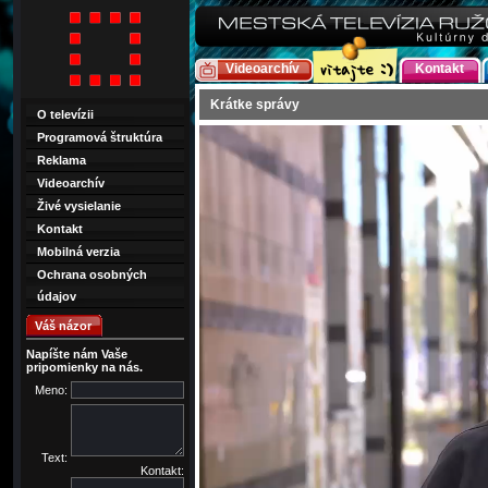
Videoarchív
Kontakt
Krátke správy
O televízii
Programová štruktúra
Reklama
Videoarchív
Živé vysielanie
Kontakt
Mobilná verzia
Ochrana osobných
údajov
Váš názor
Napíšte nám Vaše
pripomienky na nás.
Meno:
Text:
Kontakt: