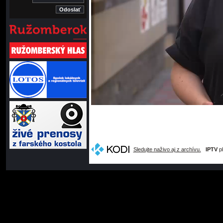
Sledujte naživo aj z archívu.
IPTV
pl