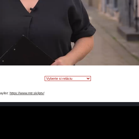
video
aylist:
https://www.mtr.sk/iptv/