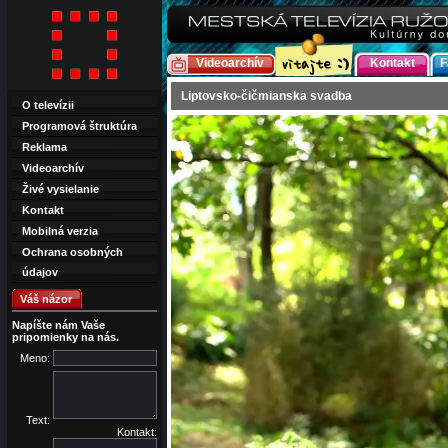
Videoarchív
Kontakt
F
Liptovsko-čičmianska svadba
O televízii
Programová štruktúra
Reklama
Videoarchív
Živé vysielanie
Kontakt
Mobilná verzia
Ochrana osobných
údajov
Váš názor
Napíšte nám Vaše
pripomienky na nás.
Meno:
Text:
Kontakt: