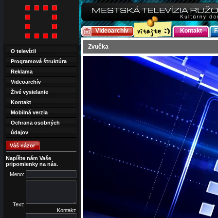
Videoarchív
Kontakt
F
Zvučka
O televízii
Programová štruktúra
Reklama
Videoarchív
Živé vysielanie
Kontakt
Mobilná verzia
Ochrana osobných
údajov
Váš názor
Napíšte nám Vaše
pripomienky na nás.
Meno:
Text:
Kontakt: