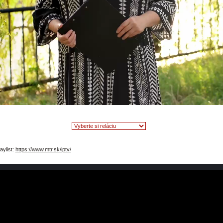
video
aylist:
https://www.mtr.sk/iptv/