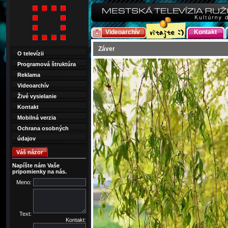
Videoarchív
Kontakt
Záver
O televízii
Programová štruktúra
Reklama
Videoarchív
Živé vysielanie
Kontakt
Mobilná verzia
Ochrana osobných
údajov
Váš názor
Napíšte nám Vaše
pripomienky na nás.
Meno:
Text:
Kontakt: