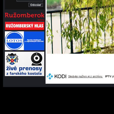
Sledujte naživo aj z archívu.
IPTV
pl