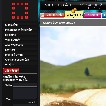
Videoarchív
Kontakt
F
Krátke športové správy
O televízii
Programová štruktúra
Reklama
Videoarchív
Živé vysielanie
Kontakt
Mobilná verzia
Ochrana osobných
údajov
Váš názor
Napíšte nám Vaše
pripomienky na nás.
Meno:
Text:
Kontakt: