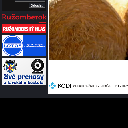
Sledujte naživo aj z archívu.
IPTV
play