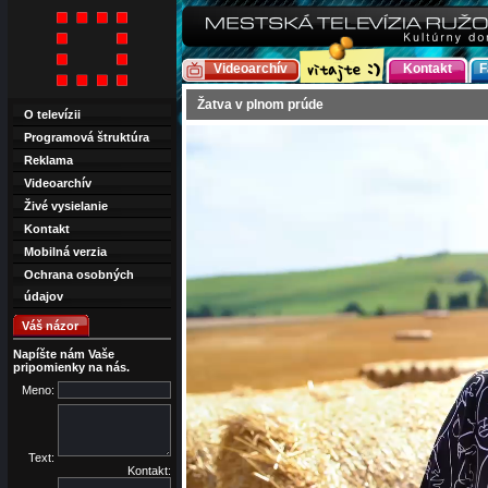
Videoarchív
Kontakt
F
Žatva v plnom prúde
O televízii
Programová štruktúra
Reklama
Videoarchív
Živé vysielanie
Kontakt
Mobilná verzia
Ochrana osobných
údajov
Váš názor
Napíšte nám Vaše
pripomienky na nás.
Meno:
Text:
Kontakt: