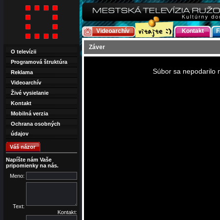
Videoarchív
Kontakt
F
Záver
O televízii
This
Programová štruktúra
is
a
Súbor sa nepodarilo n
Reklama
modal
window.
Videoarchív
Živé vysielanie
Kontakt
Mobilná verzia
Ochrana osobných
údajov
Váš názor
Napíšte nám Vaše
pripomienky na nás.
Meno:
Text:
Kontakt: