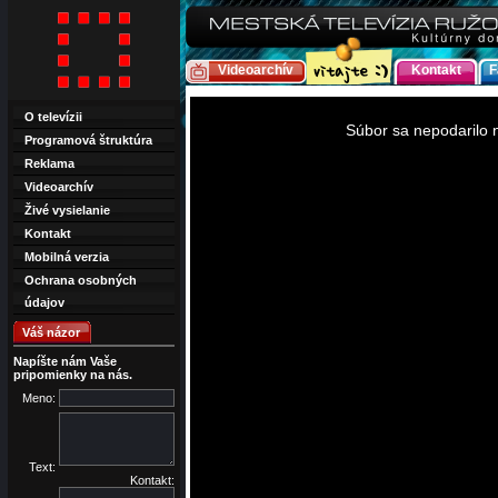
Videoarchív
Kontakt
F
This
is
O televízii
a
Súbor sa nepodarilo n
modal
Programová štruktúra
window.
Reklama
Videoarchív
Živé vysielanie
Kontakt
Mobilná verzia
Ochrana osobných
údajov
Váš názor
Napíšte nám Vaše
pripomienky na nás.
Meno:
Text:
Kontakt: