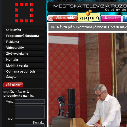
Videoarchív
Kontakt
F
06. Návrh plánu kontrolnej činnosti Útvaru hl
O televízii
Programová štruktúra
Reklama
Videoarchív
Živé vysielanie
Kontakt
Mobilná verzia
Ochrana osobných
údajov
Váš názor
Napíšte nám Vaše
pripomienky na nás.
Meno:
Text:
Kontakt: