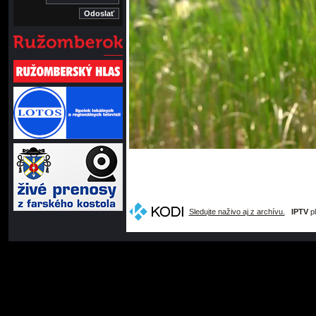
Sledujte naživo aj z archívu.
IPTV
pl