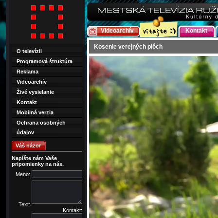
Videoarchív
Kontakt
Kosenie verejných plôch
O televízii
Programová štruktúra
Reklama
Videoarchív
Živé vysielanie
Kontakt
Mobilná verzia
Ochrana osobných
údajov
Váš názor
Napíšte nám Vaše
pripomienky na nás.
Meno:
Text:
Kontakt: