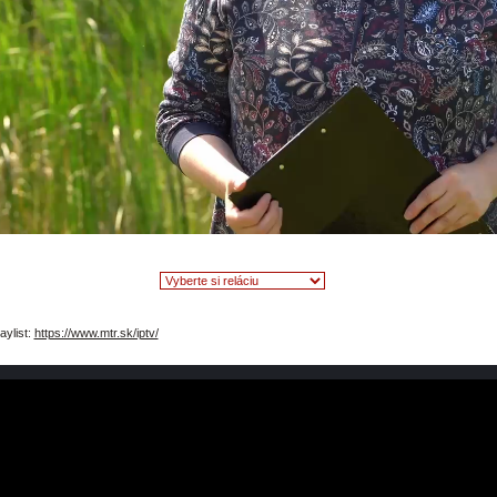
video
aylist:
https://www.mtr.sk/iptv/