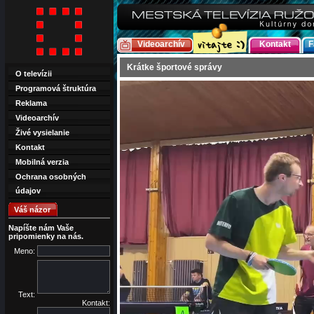
Videoarchív
Kontakt
F
Krátke športové správy
O televízii
Programová štruktúra
Reklama
Videoarchív
Živé vysielanie
Kontakt
Mobilná verzia
Ochrana osobných
údajov
Váš názor
Napíšte nám Vaše
pripomienky na nás.
Meno:
Text:
Kontakt: