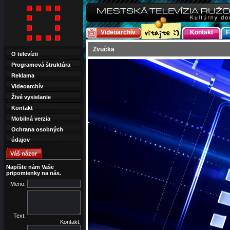
Videoarchív
Kontakt
F
Zvučka
O televízii
Programová štruktúra
Reklama
Videoarchív
Živé vysielanie
Kontakt
Mobilná verzia
Ochrana osobných
údajov
Váš názor
Napíšte nám Vaše
pripomienky na nás.
Meno:
Text:
Kontakt: