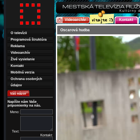
Videoarchív
Kontakt
Oscarová hudba
O televízii
Programová štruktúra
Reklama
Videoarchív
Živé vysielanie
Kontakt
Mobilná verzia
Ochrana osobných
údajov
Váš názor
Napíšte nám Vaše
pripomienky na nás.
Meno:
Text:
Kontakt: