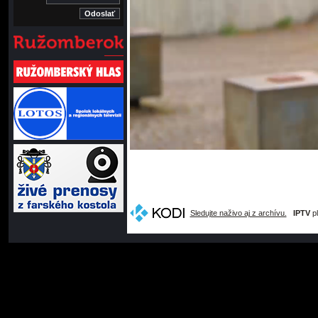
Sledujte naživo aj z archívu.
IPTV
pl