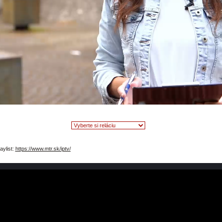
video
aylist:
https://www.mtr.sk/iptv/