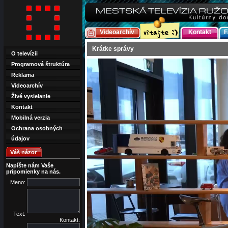
Videoarchív
Kontakt
F
Krátke správy
O televízii
Programová štruktúra
Reklama
Videoarchív
Živé vysielanie
Kontakt
Mobilná verzia
Ochrana osobných
údajov
Váš názor
Napíšte nám Vaše
pripomienky na nás.
Meno:
Text:
Kontakt: