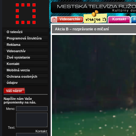
Videoarchív
Kontakt
F
Akcia B – rozprávanie o mlčaní
O televízii
Programová štruktúra
Reklama
Videoarchív
Živé vysielanie
Kontakt
Mobilná verzia
Ochrana osobných
údajov
Váš názor
Napíšte nám Vaše
pripomienky na nás.
Meno:
Text:
Kontakt: