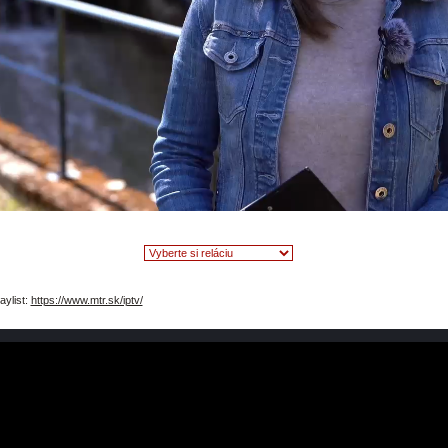
video
aylist:
https://www.mtr.sk/iptv/