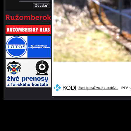
Sledujte naživo aj z archívu.
IPTV
pl