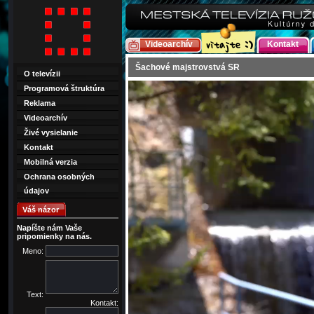
Videoarchív
Kontakt
Šachové majstrovstvá SR
O televízii
Programová štruktúra
Reklama
Videoarchív
Živé vysielanie
Kontakt
Mobilná verzia
Ochrana osobných
údajov
Váš názor
Napíšte nám Vaše
pripomienky na nás.
Meno:
Text:
Kontakt: