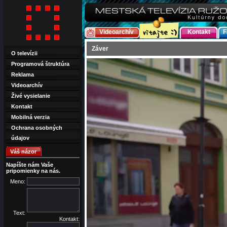
Videoarchív
Kontakt
F
Záver
O televízii
Programová štruktúra
Reklama
Videoarchív
Živé vysielanie
Kontakt
Mobilná verzia
Ochrana osobných
údajov
Váš názor
Napíšte nám Vaše
pripomienky na nás.
Meno:
Text:
Kontakt: