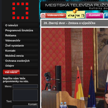
Videoarchív
Kontakt
F
28. Zberný dvor – Zmluva o výpožičke
O televízii
Programová štruktúra
Reklama
Videoarchív
Živé vysielanie
Kontakt
Mobilná verzia
Ochrana osobných
údajov
Váš názor
Napíšte nám Vaše
pripomienky na nás.
Meno:
Text:
Kontakt: