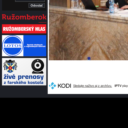
Sledujte naživo aj z archívu.
IPTV
play