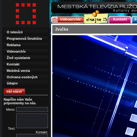
Videoarchív
Kontakt
F
Zvučka
O televízii
Programová štruktúra
Reklama
Videoarchív
Živé vysielanie
Kontakt
Mobilná verzia
Ochrana osobných
údajov
Váš názor
Napíšte nám Vaše
pripomienky na nás.
Meno:
Text:
Kontakt: