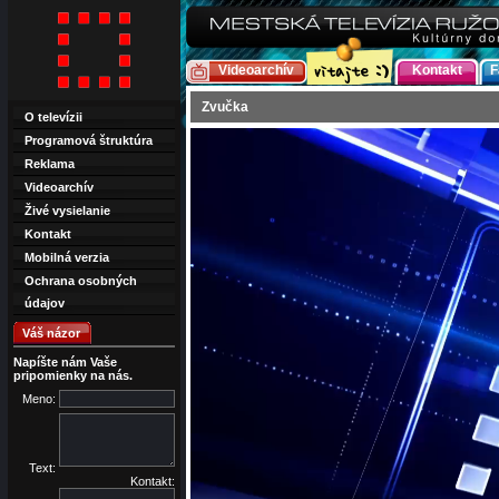
Videoarchív
Kontakt
F
Zvučka
O televízii
Programová štruktúra
Reklama
Videoarchív
Živé vysielanie
Kontakt
Mobilná verzia
Ochrana osobných
údajov
Váš názor
Napíšte nám Vaše
pripomienky na nás.
Meno:
Text:
Kontakt: