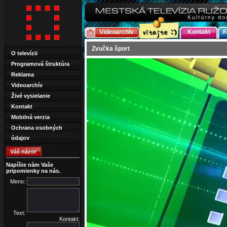
Videoarchív
Kontakt
F
Zvučka šport
O televízii
Programová štruktúra
Reklama
Videoarchív
Živé vysielanie
Kontakt
Mobilná verzia
Ochrana osobných
údajov
Váš názor
Napíšte nám Vaše
pripomienky na nás.
Meno:
Text:
Kontakt: