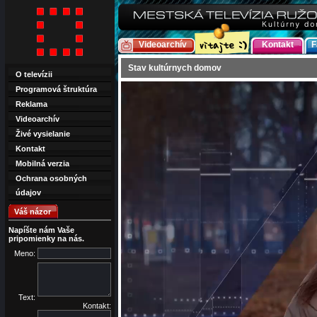
Videoarchív
Kontakt
F
Stav kultúrnych domov
O televízii
Programová štruktúra
Reklama
Videoarchív
Živé vysielanie
Kontakt
Mobilná verzia
Ochrana osobných
údajov
Váš názor
Napíšte nám Vaše
pripomienky na nás.
Meno:
Text:
Kontakt: