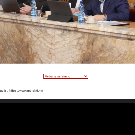
video
aylist:
https://www.mtr.sk/iptv/