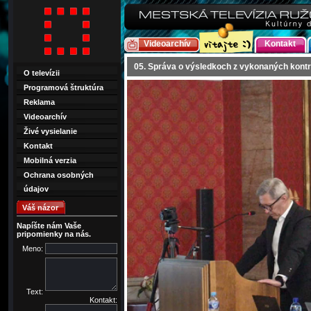
Videoarchív
Kontakt
05. Správa o výsledkoch z vykonaných kontr
O televízii
Programová štruktúra
Reklama
Videoarchív
Živé vysielanie
Kontakt
Mobilná verzia
Ochrana osobných
údajov
Váš názor
Napíšte nám Vaše
pripomienky na nás.
Meno:
Text:
Kontakt: