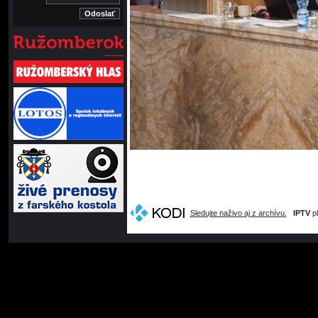
Sledujte naživo aj z archívu.
IPTV
pl