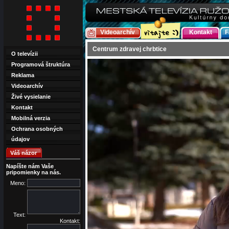
Videoarchív
Kontakt
F
Centrum zdravej chrbtice
O televízii
Programová štruktúra
Reklama
Videoarchív
Živé vysielanie
Kontakt
Mobilná verzia
Ochrana osobných
údajov
Váš názor
Napíšte nám Vaše
pripomienky na nás.
Meno:
Text:
Kontakt: