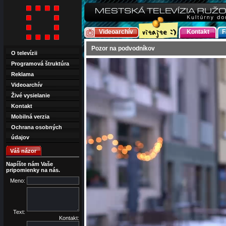
Videoarchív
Kontakt
F
Pozor na podvodníkov
O televízii
Programová štruktúra
Reklama
Videoarchív
Živé vysielanie
Kontakt
Mobilná verzia
Ochrana osobných
údajov
Váš názor
Napíšte nám Vaše
pripomienky na nás.
Meno:
Text:
Kontakt: