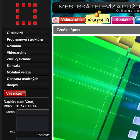
Videoarchív
Kontakt
F
Zvučka šport
O televízii
Programová štruktúra
Reklama
Videoarchív
Živé vysielanie
Kontakt
Mobilná verzia
Ochrana osobných
údajov
Váš názor
Napíšte nám Vaše
pripomienky na nás.
Meno:
Text:
Kontakt: