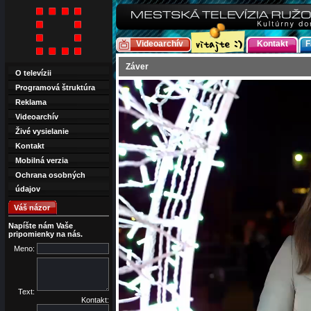
Videoarchív
Kontakt
F
Záver
O televízii
Programová štruktúra
Reklama
Videoarchív
Živé vysielanie
Kontakt
Mobilná verzia
Ochrana osobných
údajov
Váš názor
Napíšte nám Vaše
pripomienky na nás.
Meno:
Text:
Kontakt: