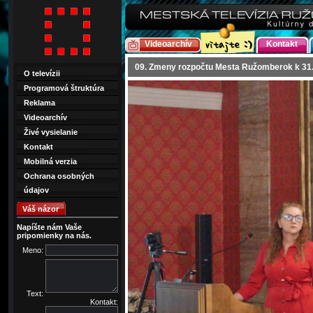
Videoarchív
Kontakt
09. Zmeny rozpočtu Mesta Ružomberok k 31
O televízii
Programová štruktúra
Reklama
Videoarchív
Živé vysielanie
Kontakt
Mobilná verzia
Ochrana osobných
údajov
Váš názor
Napíšte nám Vaše
pripomienky na nás.
Meno:
Text:
Kontakt: