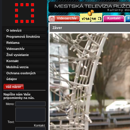
Videoarchív
Kontakt
F
Záver
O televízii
Programová štruktúra
Reklama
Videoarchív
Živé vysielanie
Kontakt
Mobilná verzia
Ochrana osobných
údajov
Váš názor
Napíšte nám Vaše
pripomienky na nás.
Meno:
Text:
Kontakt: