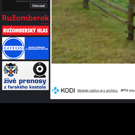
Sledujte naživo aj z archívu.
IPTV
play