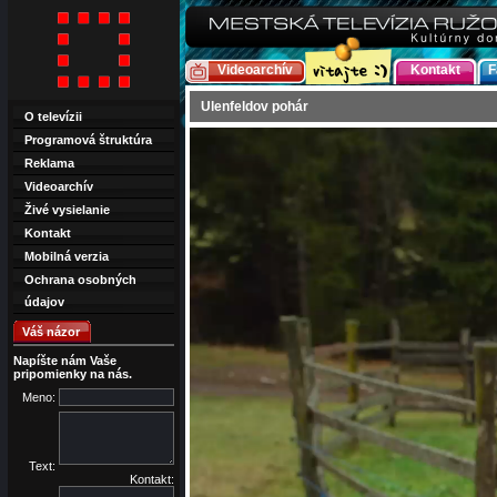
Videoarchív
Kontakt
F
Ulenfeldov pohár
O televízii
Programová štruktúra
Reklama
Videoarchív
Živé vysielanie
Kontakt
Mobilná verzia
Ochrana osobných
údajov
Váš názor
Napíšte nám Vaše
pripomienky na nás.
Meno:
Text:
Kontakt: