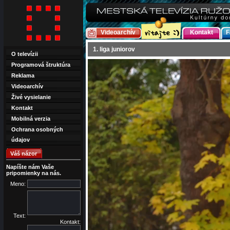
Videoarchív
Kontakt
F
1. liga juniorov
O televízii
Programová štruktúra
Reklama
Videoarchív
Živé vysielanie
Kontakt
Mobilná verzia
Ochrana osobných
údajov
Váš názor
Napíšte nám Vaše
pripomienky na nás.
Meno:
Text:
Kontakt: