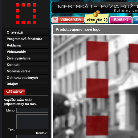
Videoarchív
Kontakt
F
Predstavujeme nové logo
O televízii
Programová štruktúra
Reklama
Videoarchív
Živé vysielanie
Kontakt
Mobilná verzia
Ochrana osobných
údajov
Váš názor
Napíšte nám Vaše
pripomienky na nás.
Meno:
Text:
Kontakt: